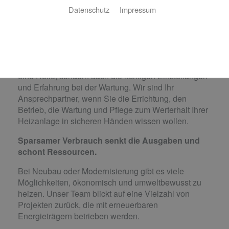
nicht zu unterschätzender Kostenfaktor. Gerade für
Datenschutz
Impressum
Produktionshallen oder große Büros kann eine
effiziente Wärmeerzeugung sowie eine durchdachte
Verteilung hohe Kosten einsparen. Hier spielt nicht
nur die Wahl des richtigen Heizsystems – ob Öl- oder
Gasheizung, BHKW oder erneuerbare Energien –
eine Rolle, sondern auch die richtigen Einstellungen
und Erfahrung bei der Wartung. Wir sind Ihr
Ansprechpartner, wenn Sie die Errichtung, den
Betrieb, die Wartung und Pflege zum Werterhalt Ihrer
Heizanlage in sicheren Händen wissen wollen.
Sparsamer Verbrauch senkt die Ausgaben und
schont Ressourcen.
Bei Neubau oder Modernisierung gibt es viele
Möglichkeiten, ökonomisch und umweltbewusst zu
heizen. Unser Team blickt auf eine Vielzahl von
Projekten zurück, die mit erneuerbaren
Energieträgern betrieben werden.