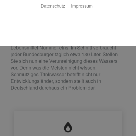
Datenschutz
Impressum
Hygienisch, komfortabel und
sicher: Trinkwasserhygiene
Ob als Durstlöscher, zur Essenszubereitung oder im
Bad – Wasser ist unser wichtigster Rohstoff und
Lebensmittel Nummer eins. Im Schnitt verbraucht
jeder Bundesbürger täglich etwa 130 Liter. Stellen
Sie sich nun eine Verunreinigung dieses Wassers
vor. Denn was die Meisten nicht wissen:
Schmutziges Trinkwasser betrifft nicht nur
Entwicklungsländer, sondern stellt auch in
Deutschland durchaus ein Problem dar.